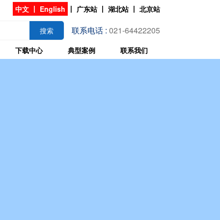
中文
丨
English
丨
广东站
丨
湖北站
丨
北京站
联系电话 :
021-64422205
搜索
下载中心
典型案例
联系我们