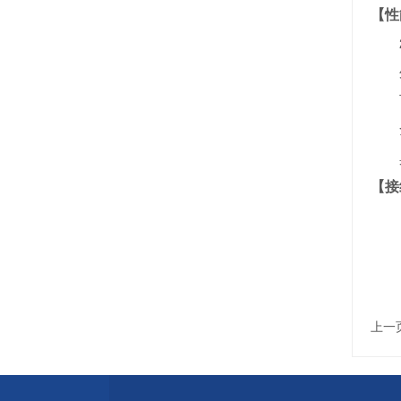
【性
2.
外
可
全
具
【接
上一