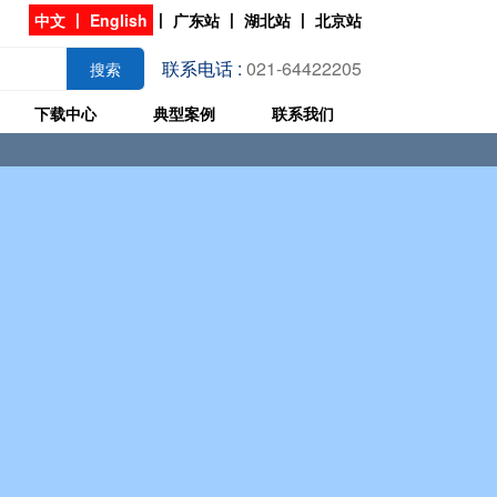
中文
丨
English
丨
广东站
丨
湖北站
丨
北京站
联系电话 :
021-64422205
搜索
下载中心
典型案例
联系我们