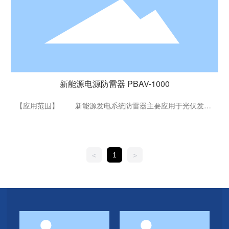
新能源电源防雷器 PBAV-1000
新能源电源防雷器 PBAV-1000
【应用范围】 新能源发电系统防雷器主要应用于光伏发电
系统、风能发电系统等新能源发电系统，最大持续直流工作电
压可达1000V，产品安装于光伏逆变器，风力涡轮机组的直流
电源侧，可以有效抑制感应雷及瞬态过电压对系统设备的破
坏，确保供电系统的正常工作。
1
<
>