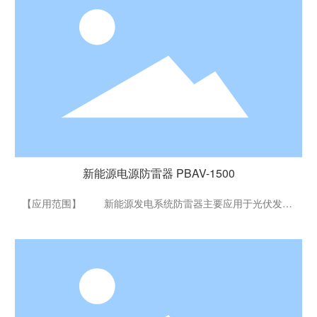
新能源电源防雷器 PBAV-1500
新能源电源防雷器 PBAV-1500
【应用范围】 新能源发电系统防雷器主要应用于光伏发电
系统、风能发电系统等新能源发电系统，最大持续直流工作电
压可达1500V，产品安装于光伏逆变器，风力涡轮机组的直流
电源侧，可以有效抑制感应雷及瞬态过电压对系统设备的破
坏，确保供电系统的正常工作。