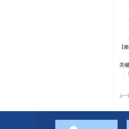
采
二
采
超薄
采用
【接
关键
上一