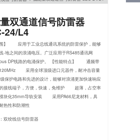
能量双通道信号防雷器
-24/L4
范围】 应用于工业总线通讯系统的防雷保护，能够
线-地之间的浪涌电压。广泛应用于RS485通讯网
ofibus DP线路的电涌保护。 【性能特点】 通频带
120MHz 采用全球顶级进口元器件，耐冲击容量
级保护电路和先进的设计，能够对浪涌更加快速响应
接线端子，方便，快速，免维护 超薄，占空率
模块化35mm导轨安装 采用PA66尼龙材料，具
耐热性和防潮性
：
双绞线信号防雷器