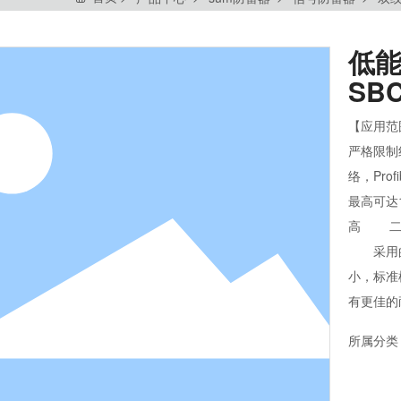
低
SBC
【应用
严格限制
络，Pr
最高可达
高 二
采用的
小，标准
有更佳的
所属分类