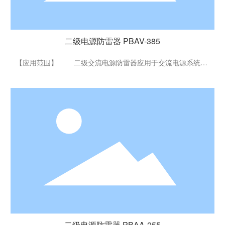
二级电源防雷器 PBAV-385
【应用范围】 二级交流电源防雷器应用于交流电源系统的
防雷保护，主要适用于总电源部分，通常安装在楼层配电柜、
电梯配电箱、照明箱、电表箱、信息设备配电箱中。广泛适用
于移动通信基站、微波通信局站、电信机房、工厂、民航、金
融、证券等系统的主电源防护，可以全面实现对雷电感应过电
压和浪涌过电流的防护，确保电源系统长期可靠地工作。
二级电源防雷器 PBAA-255
二级电源防雷器 PBAA-255