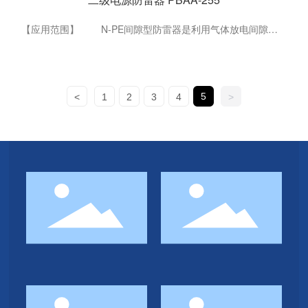
【应用范围】 N-PE间隙型防雷器是利用气体放电间隙制
成的电涌保护器，与PBAV-385配合使用，应用于TT电源系统
的防雷保护，特别为TT系统“3+1”或“1+1”线路保护方案设计，
安装在零线N与保护地PE或等电位系统之间。
5
<
1
2
3
4
>