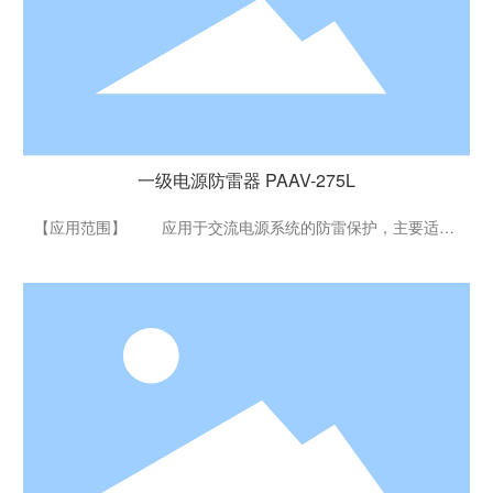
一级电源防雷器 PAAV-275L
一级电源防雷器 PAAV-275L
【应用范围】 应用于交流电源系统的防雷保护，主要适用
于总电源部分，通常安装在高压开关柜低压侧输出端或建筑物
低压主配电柜进线端，可以有效抑制远端直击雷和感应雷对工
厂供电系统的威胁，确保供电系统的安全。
二级电源防雷器 PBAV-385