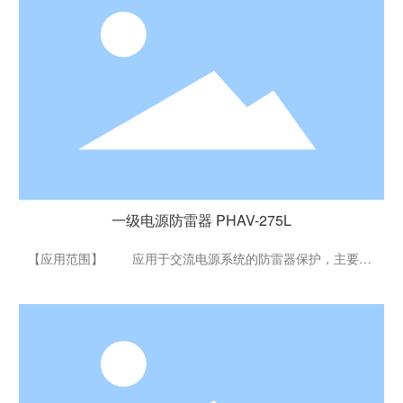
一级电源防雷器 PHAV-275L
一级电源防雷器 PHAV-275L
【应用范围】 应用于交流电源系统的防雷器保护，主要适
用于总电源部分，通常安装在高压开关柜低压侧输出端或建筑
物低压主配电柜进线端，可以有效抑制远端直击雷和感应雷对
工厂供电系统的威胁，确保供电系统的安全。